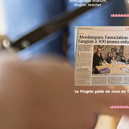
Témoignage Marium,
English teacher
Le Progrès parle de nous en 