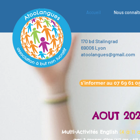
Accueil
Nous connaît
170 bd Stalingrad
69006 Lyon
atoolangues@gmail.com
s'informer au 07 69 61 0
AOUT 202
Multi-Activités English
(4 à 11
avec 3 groupes d'âge (4/5 ans - 6/8 a