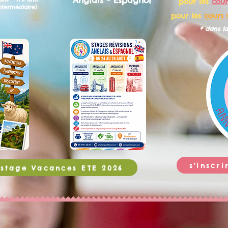
Anglais - Espagnol
pour les
cour
intermédiaire)
pour les
cours 
* dans la
s'inscr
n stage Vacances ETE 2026