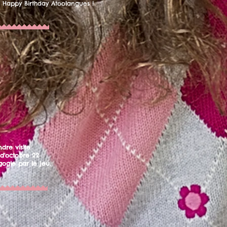
Happy Birthday Atoolangues !
dre visite
d'octobre 22
ogie par le jeu.