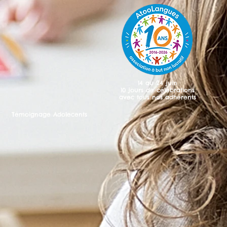
14 au 24 juin
10 jours de célébrations
avec tous nos adhérents
Témoignage Adolecents