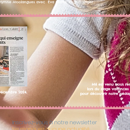
Hymne Atoolangues avec Eva Perret, english singer
M6 est venu nous ren
lors du stage vacances 
Décembre 2024.
pour découvrir notre pédag
Inscrivez-vous à notre newsletter
Ne manquez aucune actualité