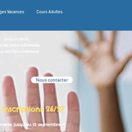
ges Vacances
Cours Adultes
Depuis 2016,
s de 3000 adhérents
s ont fait confiance!
Nous contacter
Inscriptions 26/27
ouverte
jusqu'au 12 septembre *