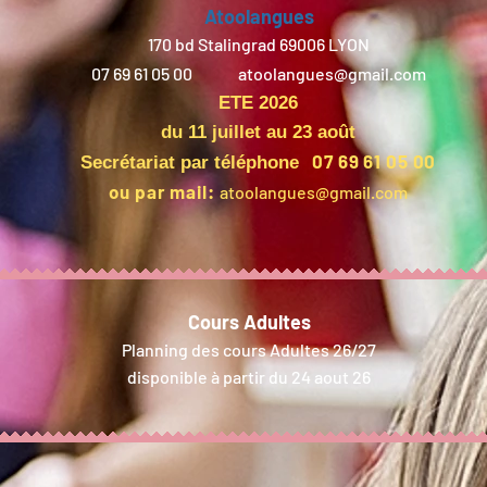
Atoolangues
170 bd Stalingrad 69006 LYON
07 69 61 05 00
atoolangues@gmail.com
ETE 2026
du 11 juillet au 23 août
07 69 61 05 00
Secrétariat par téléphone
ou par mail:
atoolangues@gmail.com
Cours Adultes
Planning des cours Adultes 26/27
disponible à partir du 24 aout 26