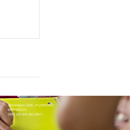
atoolangues 2026 - n° préfecture:
W691090274
SIRET 820 844 462 00011