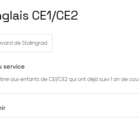
nglais CE1/CE2
evard de Stalingrad
u service
iné aux enfants de CE1/CE2 qui ont déjà suivi 1 an de cou
ir