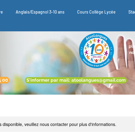
re
Anglais/Espagnol 3-10 ans
Cours Collège Lycée
Sta
plu
nou
5 00
S'informer par mail: atoolangues@gmail.com
s disponible, veuillez nous contacter pour plus d'informations.