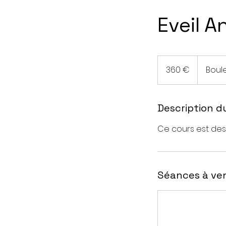
Eveil A
360
euros
360 €
Boul
Description d
Ce cours est dest
Séances à ven