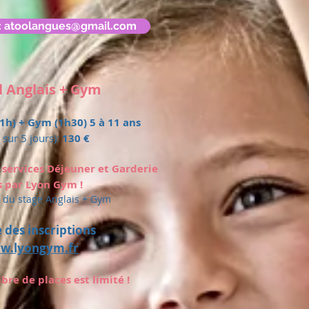
l: atoolangues@gmail.com
il Anglais + Gym
(1h) + Gym (1h30) 5 à 11 ans
sur 5 jours):
130 €
 services Déjeuner et Garderie
 par Lyon Gym !
du stage Anglais + Gym
 des inscriptions
w.lyongym.fr
bre de places est limité !