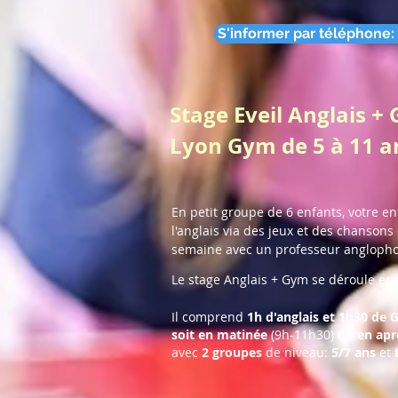
S'informer par téléphone:
Stage Eveil Anglais 
Lyon Gym de 5 à 11 a
En petit groupe de 6 enfants, votre en
l'anglais via des jeux et des chanson
semaine avec un professeur angloph
Le stage Anglais + Gym se déroule en 
Il comprend
1h d'anglais et 1h30 de
soit en matinée
(9h-11h30)
ou en apr
avec
2 groupes
de niveau:
5/7 ans
et