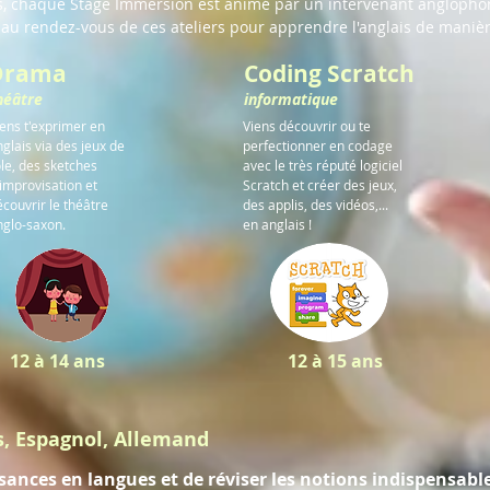
nts, chaque Stage Immersion est animé par un intervenant anglopho
 au rendez-vous de ces ateliers pour apprendre l'anglais de manièr
Drama
Coding Scratch
héâtre
informatique
iens t'exprimer en
Viens découvrir ou te
glais via des jeux de
perfectionner en codage
ôle, des sketches
avec le très réputé logiciel
'improvisation et
Scratch et créer des jeux,
couvrir le théâtre
des applis, des vidéos,...
nglo-saxon.
en anglais !
12 à 14 ans
12 à 15 ans
s, Espagnol, Allemand
sances en langues et de réviser les notions indispensable