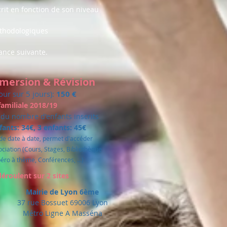
crit en fonction de son niveau
éthodologiques
éance suivante.
mmersion & Révision
our sur 5 jours):
150 €
amiliale 2018/19
 du nombre d'enfants inscrits
nfants: 34€, 3 enfants: 45€
 de date à date, permet d'accéder
sociation (Cours, Stages, Bibliothèque
éro à thème, Conférences, ...)
déroulent sur 2 sites
Mairie de Lyon 6ème
37 rue Bossuet 69006 Lyon
Métro Ligne A Masséna