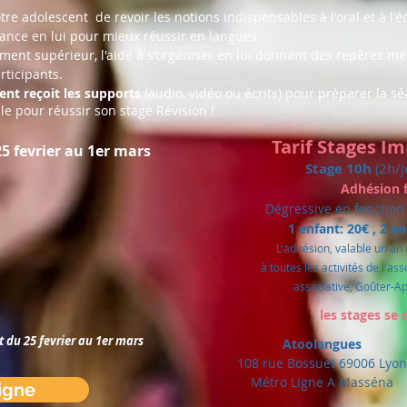
tre adolescent de revoir les notions indispensables à l'oral et à l'é
iance en lui pour mieux réussir en langues.
ement supérieur, l'aide à s'organiser en lui donnant des repères m
rticipants.
ent reçoit les supports
(audio, vidéo ou écrits) pour préparer la s
le pour réussir son stage Révision !
Tarif Stages I
25 fevrier au 1er mars
Stage 10h
(2h/j
Adhésion f
Dégressive en fonction
1 enfant: 20€
, 2 e
L'adhésion, valable un an
à toutes les activités de l'as
associative, Goûter-Ap
les stages se 
du 25 fevrier au 1er mars
Atoolangues
108 rue Bossuet 69006 Lyon
Métro Ligne A Masséna
ligne