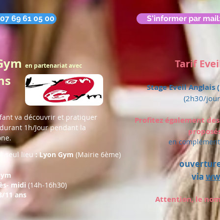
 07 69 61 05 00
S'informer par mai
+ Gym
Tarif Eve
en partenariat avec
ns
Stage Eveil Anglais 
(2h30/jour 
fant va découvrir et pratiquer
Profitez également des
s durant 1h/Jour pendant la
proposés
one.
en complément 
1 seul lieu
: Lyon Gym
(Mairie 6ème)
ouverture
 Gym
via
ww
ès- midi
(14h-16h30)
8/11 ans
Attention, le nom