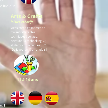
ne.
e ludique !
Arts & Crafts
loisirs créatifs
Viens créer, t'exprimer en
mixant différentes
techniques ( collage,
peinture, Scrapbooking, ...)
et découvrir la culture DIY
(Do it yourself ) en anglais !
11 à 14 ans
s ?