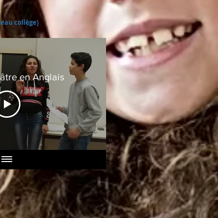
veau collège)
éâtre en Anglais