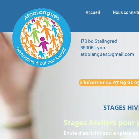
Accueil
Nous connaît
170 bd Stalingrad
69006 Lyon
atoolangues@gmail.com
s'informer au 07 69 61 0
STAGES HIVE
Stages Ateliers
pour 
Envie d'enrichir son anglais e