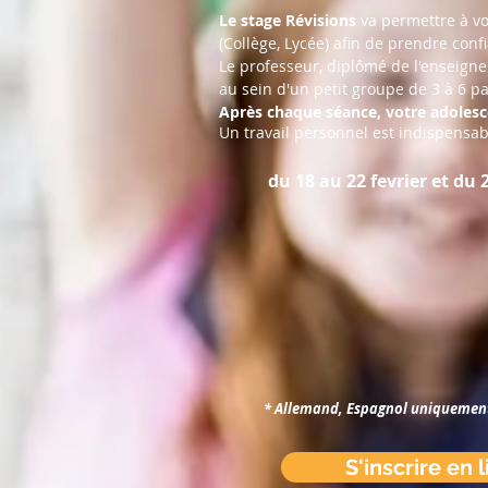
Le stage Révisions
va permettre à vo
(Collège, Lycée) afin de prendre conf
Le professeur, diplômé de l'enseign
au sein d'un petit groupe de 3 à 6 pa
Après chaque séance, votre adolesc
Un travail personnel est indispensab
du 18 au 22 fevrier et du 
* Allemand, Espagnol uniquement 
S'inscrire en 