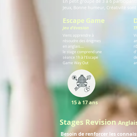
En petit groupe de 3 à 6 participa
Jeux, Bonne humeur, Créativité sont
Escape Game
jeu d'évasion
T
Viens apprendre à
V
résoudre des énigmes
an
en anglais....
r
le stage comprend une
d
séance 1h à l'Escape
dé
Game Way Out
a
15 à 17 ans
Stages Revision
Anglai
Besoin de renforcer les connais