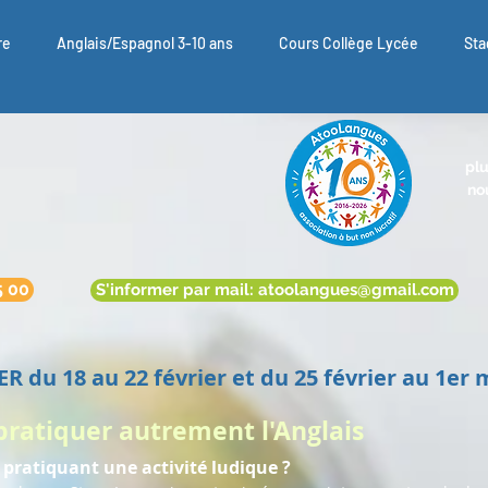
re
Anglais/Espagnol 3-10 ans
Cours Collège Lycée
Sta
plu
nou
5 00
S'informer par mail: atoolangues@gmail.com
R du 18 au 22 février et du 25 février au 1er 
pratiquer autrement l'Anglais
n pratiquant une activité ludique ?